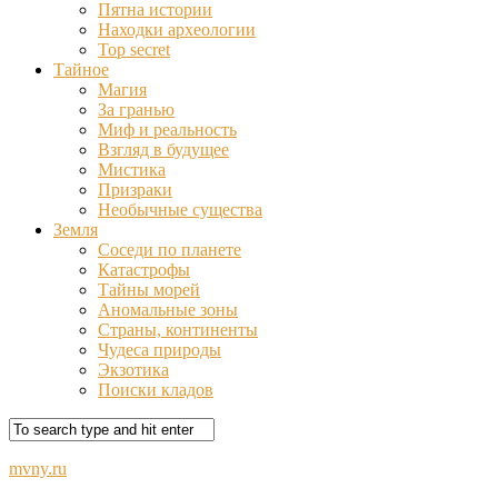
Пятна истории
Находки археологии
Top secret
Тайное
Магия
За гранью
Миф и реальность
Взгляд в будущее
Мистика
Призраки
Необычные существа
Земля
Соседи по планете
Катастрофы
Тайны морей
Аномальные зоны
Страны, континенты
Чудеса природы
Экзотика
Поиски кладов
mvny.ru