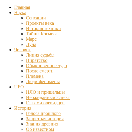
Главная
Наука
Сенсации
Проекты века
История техники
Тайны Космоса
Марс
Луна
Человек
Линия судьбы
Пиратство
Обыкновенное чудо
После смерти
Племена
Люди-феномены
UFO
НЛО и пришельцы
Неожиданный аспект
Глазами очевидцев
История
Голоса прошлого
Запретная история
Знания древних
Об известном