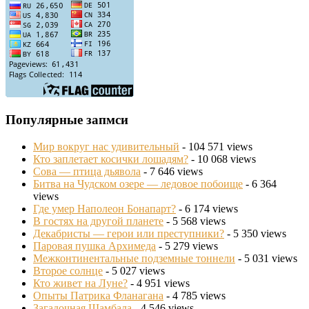
Популярные запмси
Мир вокруг нас удивительный
- 104 571 views
Кто заплетает косички лошадям?
- 10 068 views
Сова — птица дьявола
- 7 646 views
Битва на Чудском озере — ледовое побоище
- 6 364
views
Где умер Наполеон Бонапарт?
- 6 174 views
В гостях на другой планете
- 5 568 views
Декабристы — герои или преступники?
- 5 350 views
Паровая пушка Архимеда
- 5 279 views
Межконтинентальные подземные тоннели
- 5 031 views
Второе солнце
- 5 027 views
Кто живет на Луне?
- 4 951 views
Опыты Патрика Фланагана
- 4 785 views
Загадочная Шамбала
- 4 546 views