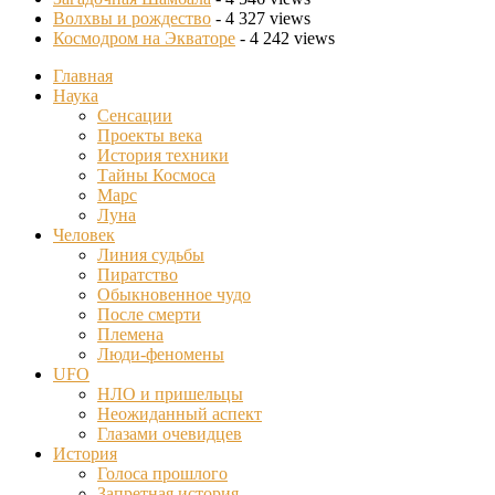
Волхвы и рождество
- 4 327 views
Космодром на Экваторе
- 4 242 views
Главная
Наука
Сенсации
Проекты века
История техники
Тайны Космоса
Марс
Луна
Человек
Линия судьбы
Пиратство
Обыкновенное чудо
После смерти
Племена
Люди-феномены
UFO
НЛО и пришельцы
Неожиданный аспект
Глазами очевидцев
История
Голоса прошлого
Запретная история