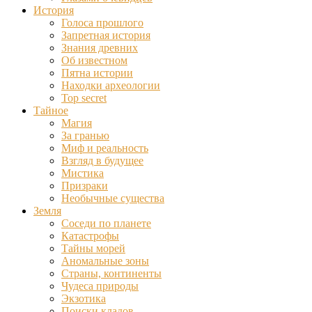
История
Голоса прошлого
Запретная история
Знания древних
Об известном
Пятна истории
Находки археологии
Top secret
Тайное
Магия
За гранью
Миф и реальность
Взгляд в будущее
Мистика
Призраки
Необычные существа
Земля
Соседи по планете
Катастрофы
Тайны морей
Аномальные зоны
Страны, континенты
Чудеса природы
Экзотика
Поиски кладов