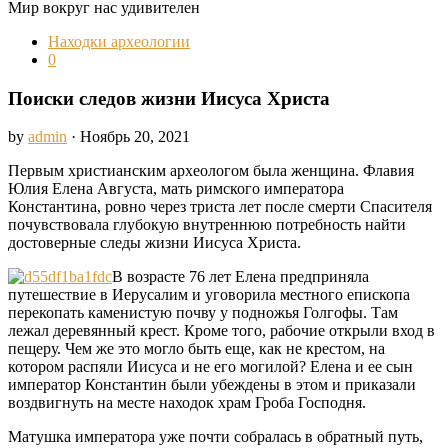
Мир вокруг нас удивителен
Находки археологии
0
Поиски следов жизни Иисуса Христа
by
admin
· Ноябрь 20, 2021
Первым христианским археологом была женщина. Флавия
Юлия Елена Августа, мать римского императора
Константина, ровно через триста лет после смерти Спасителя
почувствовала глубокую внутреннюю потребность найти
достоверные следы жизни Иисуса Христа.
В возрасте 76 лет Елена предприняла
путешествие в Иерусалим и уговорила местного епископа
перекопать каменистую почву у подножья Голгофы. Там
лежал деревянный крест. Кроме того, рабочие открыли вход в
пещеру. Чем же это могло быть еще, как не крестом, на
котором распяли Иисуса и не его могилой? Елена и ее сын
император Константин были убеждены в этом и приказали
воздвигнуть на месте находок храм Гроба Господня.
Матушка императора уже почти собралась в обратный путь,