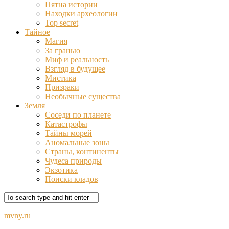
Пятна истории
Находки археологии
Top secret
Тайное
Магия
За гранью
Миф и реальность
Взгляд в будущее
Мистика
Призраки
Необычные существа
Земля
Соседи по планете
Катастрофы
Тайны морей
Аномальные зоны
Страны, континенты
Чудеса природы
Экзотика
Поиски кладов
mvny.ru