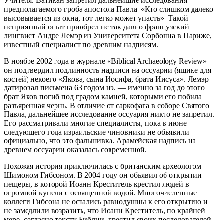
Учителя. Ватикан запретил дальнейшие исследования
предполагаемого гроба апостола Павла. «Кто слишком далеко
высовывается из окна, тот легко может упасть». Такой
неприятный опыт приобрел не так давно французский
лингвист Андре Лемэр из Университета Сорбонна в Париже,
известный специалист по древним надписям.
В ноябре 2002 года в журнале «Biblical Archaeology Review»
он подтвердил подлинность надписи на оссуарии (ящике для
костей) некоего «Якова, сына Иосифа, брата Иисуса». Лемэр
датировал письмена 63 годом нэ. — именно за год до этого
брат Яков погиб под градом камней, которыми его побила
разъяренная чернь. В отличие от саркофага в соборе Святого
Павла, дальнейшее исследование оссуария никто не запретил.
Его рассматривали многие специалисты, пока в июне
следующего года израильские чиновники не объявили
официально, что это фальшивка. Арамейская надпись на
древнем оссуарии оказалась современной.
Похожая история приключилась с британским археологом
Шимоном Гибсоном. В 2004 году он объявил об открытии
пещеры, в которой Иоанн Креститель крестил людей в
огромной купели с освященной водой. Многочисленные
коллеги Гибсона не остались равнодушны к его открытию и
не замедлили возразить, что Иоанн Креститель, по крайней
мере, согласно тексту Библии, крестил своих последователей