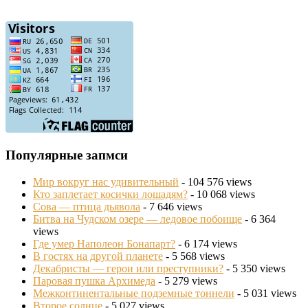
Популярные запмси
Мир вокруг нас удивительный
- 104 576 views
Кто заплетает косички лошадям?
- 10 068 views
Сова — птица дьявола
- 7 646 views
Битва на Чудском озере — ледовое побоище
- 6 364
views
Где умер Наполеон Бонапарт?
- 6 174 views
В гостях на другой планете
- 5 568 views
Декабристы — герои или преступники?
- 5 350 views
Паровая пушка Архимеда
- 5 279 views
Межконтинентальные подземные тоннели
- 5 031 views
Второе солнце
- 5 027 views