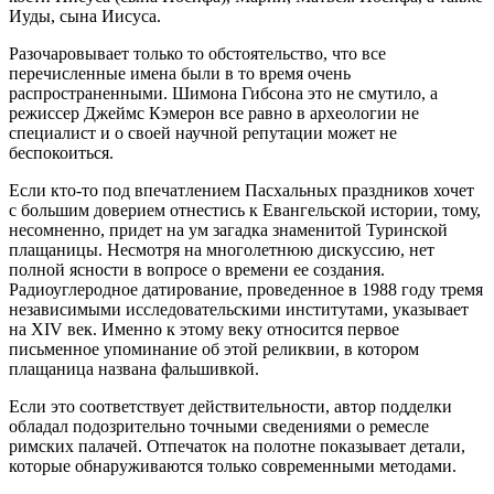
Иуды, сына Иисуса.
Разочаровывает только то обстоятельство, что все
перечисленные имена были в то время очень
распространенными. Шимона Гибсона это не смутило, а
режиссер Джеймс Кэмерон все равно в археологии не
специалист и о своей научной репутации может не
беспокоиться.
Если кто-то под впечатлением Пасхальных праздников хочет
с большим доверием отнестись к Евангельской истории, тому,
несомненно, придет на ум загадка знаменитой Туринской
плащаницы. Несмотря на многолетнюю дискуссию, нет
полной ясности в вопросе о времени ее создания.
Радиоуглеродное датирование, проведенное в 1988 году тремя
независимыми исследовательскими институтами, указывает
на XIV век. Именно к этому веку относится первое
письменное упоминание об этой реликвии, в котором
плащаница названа фальшивкой.
Если это соответствует действительности, автор подделки
обладал подозрительно точными сведениями о ремесле
римских палачей. Отпечаток на полотне показывает детали,
которые обнаруживаются только современными методами.