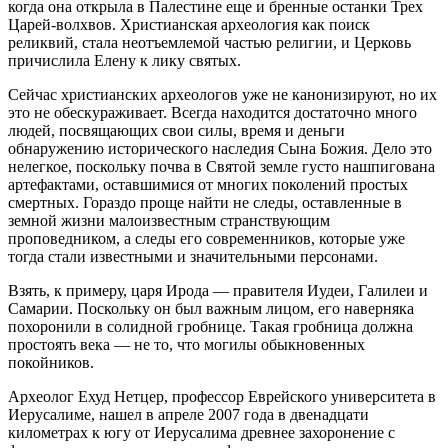
когда она открыла в Палестине еще и бренные останки Трех
Царей-волхвов. Христианская археология как поиск
реликвий, стала неотъемлемой частью религии, и Церковь
причислила Елену к лику святых.
Сейчас христианских археологов уже не канонизируют, но их
это не обескураживает. Всегда находится достаточно много
людей, посвящающих свои силы, время и деньги
обнаружению исторического наследия Сына Божия. Дело это
нелегкое, поскольку почва в Святой земле густо нашпигована
артефактами, оставшимися от многих поколений простых
смертных. Гораздо проще найти не следы, оставленные в
земной жизни малоизвестным странствующим
проповедником, а следы его современников, которые уже
тогда стали известными и значительными персонами.
Взять, к примеру, царя Ирода — правителя Иудеи, Галилеи и
Самарии. Поскольку он был важным лицом, его наверняка
похоронили в солидной гробнице. Такая гробница должна
простоять века — не то, что могилы обыкновенных
покойников.
Археолог Ехуд Нетцер, профессор Еврейского университета в
Иерусалиме, нашел в апреле 2007 года в двенадцати
километрах к югу от Иерусалима древнее захоронение с