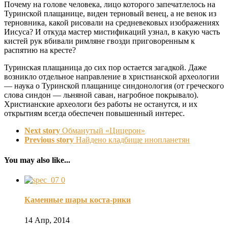
Почему на голове человека, лицо которого запечатлелось на
Туринской плащанице, виден терновый венец, а не венок из
терновника, какой рисовали на средневековых изображениях
Иисуса? И откуда мастер мистификаций узнал, в какую часть
кистей рук вбивали римляне гвозди приговоренным к
распятию на кресте?
Туринская плащаница до сих пор остается загадкой. Даже
возникло отдельное направление в христианской археологии
— наука о Туринской плащанице синдонология (от греческого
слова синдон — льняной саван, нагробное покрывало).
Христианские археологи без работы не останутся, и их
открытиям всегда обеспечен повышенный интерес.
Next story
Обманутый «Цицерон»
Previous story
Найдено кладбище инопланетян
You may also like...
0
Каменные шары коста-рики
14 Апр, 2014