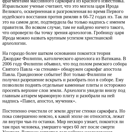
фрагментами массивного саркофага из красного известняка.
Израильские ученые считают, что это могила царя Ирода
Великого, оскверненная и разгромленная во время Первого
иудейского восстания против римлян в 66-72 годах нэ. Так ли
это на самом деле, подтвердила бы только надпись с именем
правителя. Во всяком случае, там не найдено ничего такого,
что опровергло бы точку зрения археологов. Гробницу царя
Ирода можно назвать крупным успехом христианской
археологии.
На гораздо более шатком основании покоится теория
Джордже Филиппи, католического археолога из Ватикана. В
2006 году Филиппи объявил, что под полом римского собора
Святого Павла «за стенами» обнаружен саркофаг апостола
Павла. Грандиозное событие! Вот только Филиппи не
получил разрешение вскрыть и разобрать пол в соборе. Ему
позволили поднять отдельные каменные плиты и осторожно
просеять верхние слои земли. Археологи увидели внизу под
главным алтарем мраморную плиту и разобрали на ней
надпись «Павел, апостол, мученик».
Постепенно очистили от земли другие стенки саркофага. Но
пока совершенно неясно, к какой эпохе он относится, лежат
ли внутри чьи-то останки. Мир нескоро узнает, покоится ли
там прах человека, умершего через 60 лет после смерти