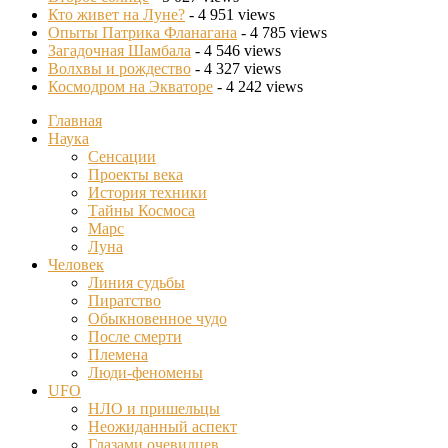
Кто живет на Луне?
- 4 951 views
Опыты Патрика Фланагана
- 4 785 views
Загадочная Шамбала
- 4 546 views
Волхвы и рождество
- 4 327 views
Космодром на Экваторе
- 4 242 views
Главная
Наука
Сенсации
Проекты века
История техники
Тайны Космоса
Марс
Луна
Человек
Линия судьбы
Пиратство
Обыкновенное чудо
После смерти
Племена
Люди-феномены
UFO
НЛО и пришельцы
Неожиданный аспект
Глазами очевидцев