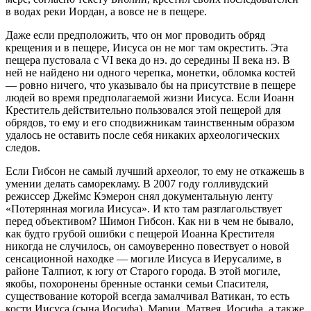
в водах реки Иордан, а вовсе не в пещере.
Даже если предположить, что он мог проводить обряд
крещения и в пещере, Иисуса он не мог там окрестить. Эта
пещера пустовала с VI века до нэ. до середины II века нэ. В
ней не найдено ни одного черепка, монетки, обломка костей
— ровно ничего, что указывало бы на присутствие в пещере
людей во время предполагаемой жизни Иисуса. Если Иоанн
Креститель действительно пользовался этой пещерой для
обрядов, то ему и его сподвижникам таинственным образом
удалось не оставить после себя никаких археологических
следов.
Если Гибсон не самый лучший археолог, то ему не откажешь в
умении делать саморекламу. В 2007 году голливудский
режиссер Джеймс Кэмерон снял документальную ленту
«Потерянная могила Иисуса». И кто там разглагольствует
перед объективом? Шимон Гибсон. Как ни в чем не бывало,
как будто грубой ошибки с пещерой Иоанна Крестителя
никогда не случилось, он самоуверенно повествует о новой
сенсационной находке — могиле Иисуса в Иерусалиме, в
районе Талпиот, к югу от Старого города. В этой могиле,
якобы, похоронены бренные останки семьи Спасителя,
существование которой всегда замалчивал Ватикан, то есть
кости Иисуса (сына Иосифа), Марии, Матвея. Иосифа, а также