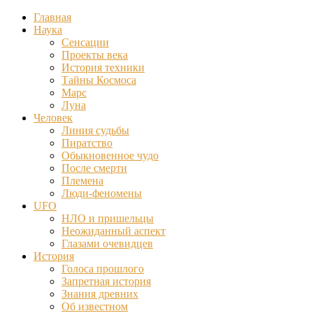
Главная
Наука
Сенсации
Проекты века
История техники
Тайны Космоса
Марс
Луна
Человек
Линия судьбы
Пиратство
Обыкновенное чудо
После смерти
Племена
Люди-феномены
UFO
НЛО и пришельцы
Неожиданный аспект
Глазами очевидцев
История
Голоса прошлого
Запретная история
Знания древних
Об известном