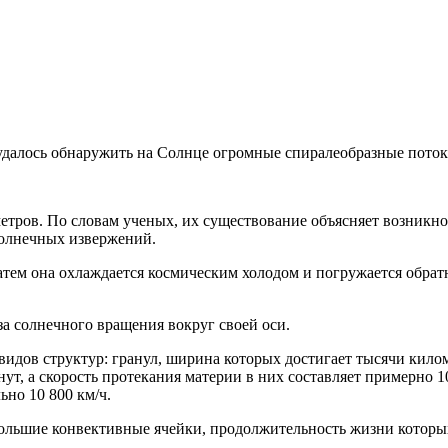
удалось обнаружить на Солнце огромные спиралеобразные поток
етров. По словам ученых, их существование объясняет возникн
солнечных извержений.
тем она охлаждается космическим холодом и погружается обратн
а солнечного вращения вокруг своей оси.
видов структур: гранул, ширина которых достигает тысячи кило
ут, а скорость протекания материи в них составляет примерно 1
ьно 10 800 км/ч.
ольшие конвективные ячейки, продолжительность жизни которых