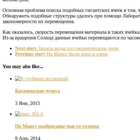
Основная проблема поиска подобных гигантских ячеек в том, ч
Обнаружить подобные структуры удалось при помощи Лаборато
закономерности их перемещения.
Как оказалось, скорость перемещения материала в таких ячейк
Из-за вращения Солнца данные ячейки перемещаются по часово
Next story
Запасы воды под океаническим дном
Previous story
На Марсе были реки и озера
You may also like...
Космические чудеса
3 Янв, 2015
0
По Марсу разбросаны чьи-то головы
9 Апр, 2014