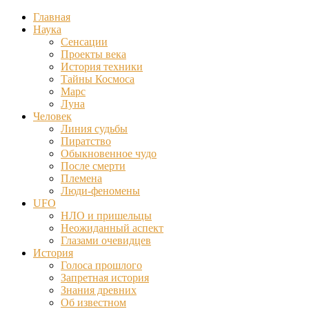
Главная
Наука
Сенсации
Проекты века
История техники
Тайны Космоса
Марс
Луна
Человек
Линия судьбы
Пиратство
Обыкновенное чудо
После смерти
Племена
Люди-феномены
UFO
НЛО и пришельцы
Неожиданный аспект
Глазами очевидцев
История
Голоса прошлого
Запретная история
Знания древних
Об известном