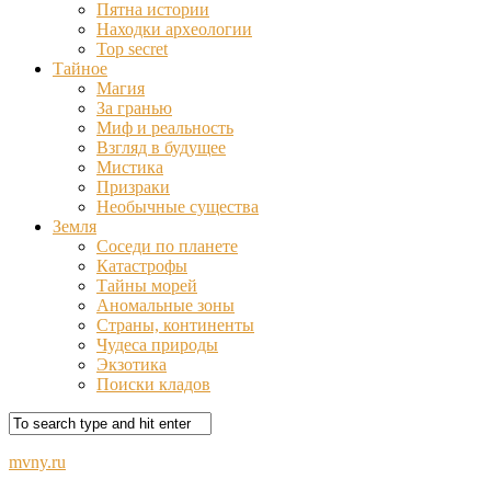
Пятна истории
Находки археологии
Top secret
Тайное
Магия
За гранью
Миф и реальность
Взгляд в будущее
Мистика
Призраки
Необычные существа
Земля
Соседи по планете
Катастрофы
Тайны морей
Аномальные зоны
Страны, континенты
Чудеса природы
Экзотика
Поиски кладов
mvny.ru