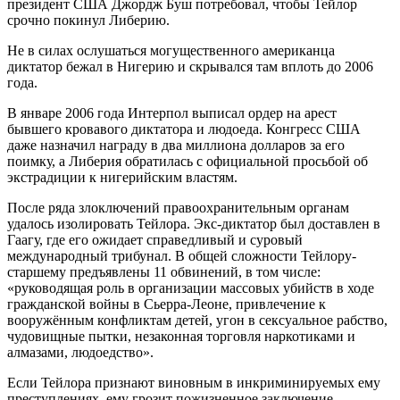
президент США Джордж Буш потребовал, чтобы Тейлор
срочно покинул Либерию.
Не в силах ослушаться могущественного американца
диктатор бежал в Нигерию и скрывался там вплоть до 2006
года.
В январе 2006 года Интерпол выписал ордер на арест
бывшего кровавого диктатора и людоеда. Конгресс США
даже назначил награду в два миллиона долларов за его
поимку, а Либерия обратилась с официальной просьбой об
экстрадиции к нигерийским властям.
После ряда злоключений правоохранительным органам
удалось изолировать Тейлора. Экс-диктатор был доставлен в
Гаагу, где его ожидает справедливый и суровый
международный трибунал. В общей сложности Тейлору-
старшему предъявлены 11 обвинений, в том числе:
«руководящая роль в организации массовых убийств в ходе
гражданской войны в Сьерра-Леоне, привлечение к
вооружённым конфликтам детей, угон в сексуальное рабство,
чудовищные пытки, незаконная торговля наркотиками и
алмазами, людоедство».
Если Тейлора признают виновным в инкриминируемых ему
преступлениях, ему грозит пожизненное заключение.