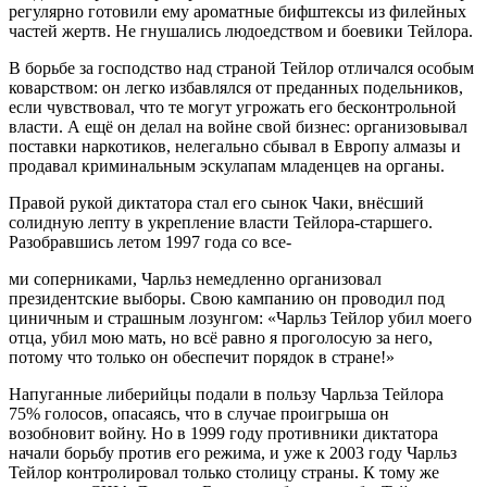
регулярно готовили ему ароматные бифштексы из филейных
частей жертв. Не гнушались людоедством и боевики Тейлора.
В борьбе за господство над страной Тейлор отличался особым
коварством: он легко избавлялся от преданных подельников,
если чувствовал, что те могут угрожать его бесконтрольной
власти. А ещё он делал на войне свой бизнес: организовывал
поставки наркотиков, нелегально сбывал в Европу алмазы и
продавал криминальным эскулапам младенцев на органы.
Правой рукой диктатора стал его сынок Чаки, внёсший
солидную лепту в укрепление власти Тейлора-старшего.
Разобравшись летом 1997 года со все-
ми соперниками, Чарльз немедленно организовал
президентские выборы. Свою кампанию он проводил под
циничным и страшным лозунгом: «Чарльз Тейлор убил моего
отца, убил мою мать, но всё равно я проголосую за него,
потому что только он обеспечит порядок в стране!»
Напуганные либерийцы подали в пользу Чарльза Тейлора
75% голосов, опасаясь, что в случае проигрыша он
возобновит войну. Но в 1999 году противники диктатора
начали борьбу против его режима, и уже к 2003 году Чарльз
Тейлор контролировал только столицу страны. К тому же