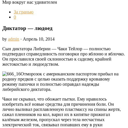
Мир вокруг нас удивителен
За гранью
0
Диктатор — людоед
by
admin
· Апрель 10, 2014
Сын диктатора Либерии — Чаки Тейлор — полностью
подтвердил справедливость поговорки про яблоню и яблочко.
Он прославился своей склонностью к садизму, крайней
жестокостью и людоедством.
Отморозок с американским паспортом прибыл на
родину предков с целью оказать поддержку кровавому
режиму папочки и полностью оправдал надежды
либерийского диктатора.
Чаки не скрывал, что обожает пытки. Ему нравилось
изобретать всё новые средства для причинения боли. Он
лично выливал расплавленную пластмассу на спины жертв,
сажал пленников на кол, варил их в кипятке прижигал
калёным железом, пропускал через тела несчастных
электрический ток, связывал попавших ему в руки