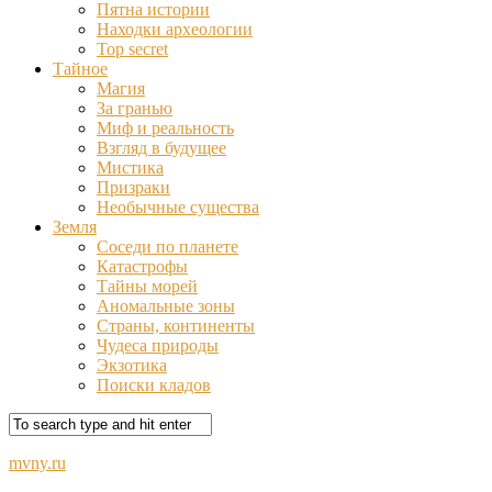
Пятна истории
Находки археологии
Top secret
Тайное
Магия
За гранью
Миф и реальность
Взгляд в будущее
Мистика
Призраки
Необычные существа
Земля
Соседи по планете
Катастрофы
Тайны морей
Аномальные зоны
Страны, континенты
Чудеса природы
Экзотика
Поиски кладов
mvny.ru