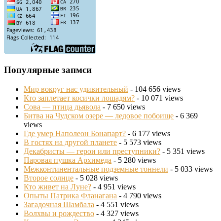
Популярные запмси
Мир вокруг нас удивительный
- 104 656 views
Кто заплетает косички лошадям?
- 10 071 views
Сова — птица дьявола
- 7 650 views
Битва на Чудском озере — ледовое побоище
- 6 369
views
Где умер Наполеон Бонапарт?
- 6 177 views
В гостях на другой планете
- 5 573 views
Декабристы — герои или преступники?
- 5 351 views
Паровая пушка Архимеда
- 5 280 views
Межконтинентальные подземные тоннели
- 5 033 views
Второе солнце
- 5 028 views
Кто живет на Луне?
- 4 951 views
Опыты Патрика Фланагана
- 4 790 views
Загадочная Шамбала
- 4 551 views
Волхвы и рождество
- 4 327 views