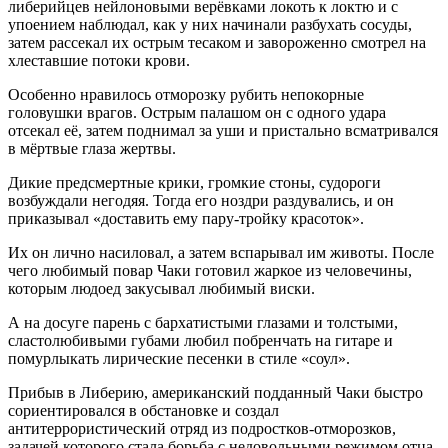
либерийцев нейлоновыми верёвками локоть к локтю и с
упоением наблюдал, как у них начинали разбухать сосуды,
затем рассекал их острым тесаком и завороженно смотрел на
хлеставшие потоки крови.
Особенно нравилось отморозку рубить непокорные
головушки врагов. Острым палашом он с одного удара
отсекал её, затем поднимал за уши и пристально всматривался
в мёртвые глаза жертвы.
Дикие предсмертные крики, громкие стоны, судороги
возбуждали негодяя. Тогда его ноздри раздувались, и он
приказывал «доставить ему пару-тройку красоток».
Их он лично насиловал, а затем вспарывал им животы. После
чего любимый повар Чаки готовил жаркое из человечины,
которым людоед закусывал любимый виски.
А на досуге парень с бархатистыми глазами и толстыми,
сластолюбивыми губами любил побренчать на гитаре и
помурлыкать лирические песенки в стиле «соул».
Прибыв в Либерию, американский подданный Чаки быстро
сориентировался в обстановке и создал
антитеррористический отряд из подростков-отморозков,
задачей которого стала борьба с недовольными режимом отца.