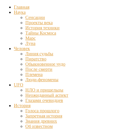
Главная
Наука
Сенсации
Проекты века
История техники
Тайны Космоса
Марс
Луна
Человек
Линия судьбы
Пиратство
Обыкновенное чудо
После смерти
Племена
Люди-феномены
UFO
НЛО и пришельцы
Неожиданный аспект
Глазами очевидцев
История
Голоса прошлого
Запретная история
Знания древних
Об известном