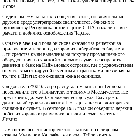
попал в тюрьму за угрозу захвата консульства Либерии в Нью-
Йорке.
Сидеть бы ему на нарах в обществе зэков, но влиятельные
друзья в среде ультраправых евангелистов, близких к
руководству Республиканской партии США, нажали на все
рычаги и добились освобождения Чарльза.
Однако в мае 1984 года он снова оказался за решёткой за
присвоение миллиона долларов из либерийского бюджета.
Эти средства были выделены на покупку промышленного
оборудования, но хваткий экономист сумел переправить
денежки в банк на Каймановых островах, где с удовольствием
оттянулся месяц-другой с местными красотками, невзирая на
то, что в Штатах его ожидали жена и сынишка.
Следователи ФБР быстро распутали махинации Тейлора и
переправили его в Плимутскую тюрьму в Массачусетсе, где
преступник должен был находиться до суда. Ему грозил
длительный срок заключения. Но Чарльз не стал дожидаться
свидания с судьёй. В сентябре 1985 года он совершил дерзкий
побег из хорошо охраняемого острога и сумел улететь в
Ливию.
Там состоялось его историческое знакомство с лидером
страны Муамаром Каддафи, которому Тейлор очень