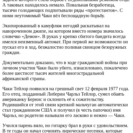
А таковых находилось немало. Повальная безработица,
тысячи голодающих подпитывали ряды «протестантов». С
ними неутомимый Чаки вёл беспощадную борьбу.
Экипированный в камуфляж негодяй раскатывал на
навороченном джипе, на котором вместо номера значилось
словечко «Демон». В руках у крепко сбитого бандита всегда
имелся неизменный автомат. При первой же возможности он
пускал его в ход, безжалостно поливая свинцом безоружных
граждан.
Документально доказано, что в ходе гражданской войны при
личном участии Чаки было убито, изнасиловано, покалечено
более шестисот тысяч жителей многострадальной
африканской страны.
Чаки Тейлор появился на грешный свет 12 февраля 1977 года.
Его отец, подданный Либерии Чарльз Тейлор, сумел обаять
американку Бернис и склонить её к сожительству.
Родившийся от этой связи крепкий мальчуган автоматически
стал гражданином США и получил (в честь папочки) имя
Чарльз, но родители называли его ласково и нежно — Чаки.
Учился парень вяло, но гитарку брал в руки с удовольствием.
В те годы он начал сочинять лирические песенки, которые