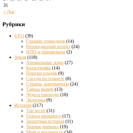
31
« Дек
Рубрики
UFO
(39)
Глазами очевидцев
(14)
Неожиданный аспект
(24)
НЛО и пришельцы
(2)
Земля
(118)
Аномальные зоны
(27)
Катастрофы
(14)
Поиски кладов
(9)
Соседи по планете
(8)
Страны, континенты
(24)
Тайны морей
(13)
Чудеса природы
(18)
Экзотика
(9)
История
(217)
Top secret
(31)
Голоса прошлого
(17)
Запретная история
(11)
Знания древних
(19)
Миф и реальность
(34)