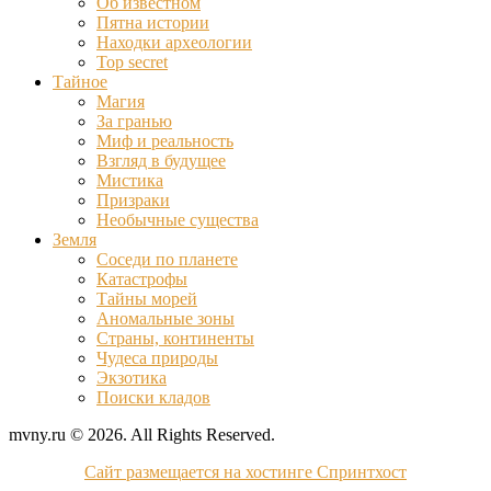
Об известном
Пятна истории
Находки археологии
Top secret
Тайное
Магия
За гранью
Миф и реальность
Взгляд в будущее
Мистика
Призраки
Необычные существа
Земля
Соседи по планете
Катастрофы
Тайны морей
Аномальные зоны
Страны, континенты
Чудеса природы
Экзотика
Поиски кладов
mvny.ru © 2026. All Rights Reserved.
Сайт размещается на хостинге Спринтхост