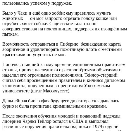
пользовались успехом у подружек.
Было у Чаки и ещё одно хобби: ему нравилось мучить
животных — он мог запросто отрезать голову кошке или
отрубить хвост собаке. Садистские таланты он
совершенствовал на поклонницах, подвергая их изощрённым
пыткам.
Возможность отправиться в Либерию, безнаказанно карать
аборигенов и удовлетворять похотливую плоть с местными
красотками он упустить не мог.
Папочка, ставший к тому времени единоличным правителем
страны, принял наследника с распростёртыми объятиями и
наделил его огромными полномочиями. Тейлор-старший
считал себя просвещённым правителем и кичился дипломом
экономиста, полученным в престижном Уолтхэмском
университете (штат Массачусетс).
Дальнейшая биография будущего диктатора складывалась
бурно и была пропитана криминальными красками.
После окончания обучения молодой и подающий надежды
лиоериец Чарльз Тейлор остался в США и выполнял
различные поручения правительства, пока в 1979 году не