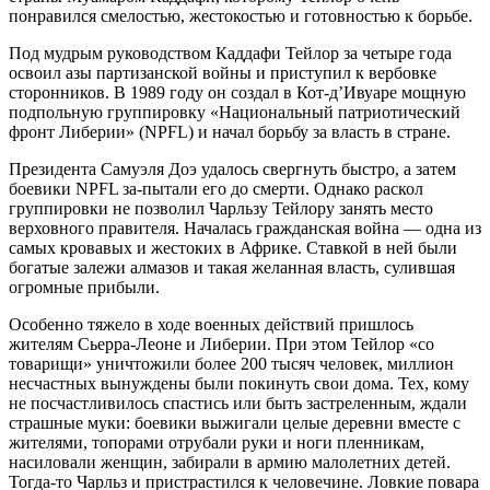
понравился смелостью, жестокостью и готовностью к борьбе.
Под мудрым руководством Каддафи Тейлор за четыре года
освоил азы партизанской войны и приступил к вербовке
сторонников. В 1989 году он создал в Кот-д’Ивуаре мощную
подпольную группировку «Национальный патриотический
фронт Либерии» (NPFL) и начал борьбу за власть в стране.
Президента Самуэля Доэ удалось свергнуть быстро, а затем
боевики NPFL за-пытали его до смерти. Однако раскол
группировки не позволил Чарльзу Тейлору занять место
верховного правителя. Началась гражданская война — одна из
самых кровавых и жестоких в Африке. Ставкой в ней были
богатые залежи алмазов и такая желанная власть, сулившая
огромные прибыли.
Особенно тяжело в ходе военных действий пришлось
жителям Сьерра-Леоне и Либерии. При этом Тейлор «со
товарищи» уничтожили более 200 тысяч человек, миллион
несчастных вынуждены были покинуть свои дома. Тех, кому
не посчастливилось спастись или быть застреленным, ждали
страшные муки: боевики выжигали целые деревни вместе с
жителями, топорами отрубали руки и ноги пленникам,
насиловали женщин, забирали в армию малолетних детей.
Тогда-то Чарльз и пристрастился к человечине. Ловкие повара