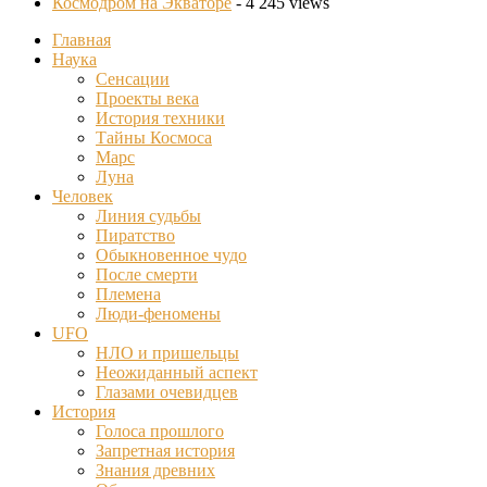
Космодром на Экваторе
- 4 245 views
Главная
Наука
Сенсации
Проекты века
История техники
Тайны Космоса
Марс
Луна
Человек
Линия судьбы
Пиратство
Обыкновенное чудо
После смерти
Племена
Люди-феномены
UFO
НЛО и пришельцы
Неожиданный аспект
Глазами очевидцев
История
Голоса прошлого
Запретная история
Знания древних