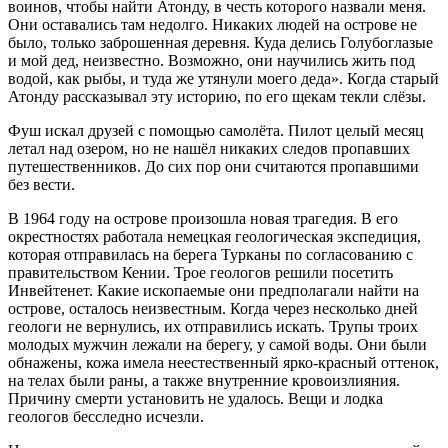
воинов, чтобы найти Атонду, в честь которого назвали меня.
Они оставались там недолго. Никаких людей на острове не
было, только заброшенная деревня. Куда делись Голубоглазые
и мой дед, неизвестно. Возможно, они научились жить под
водой, как рыбы, и туда же утянули моего деда». Когда старый
Атонду рассказывал эту историю, по его щекам текли слёзы.
Фуш искал друзей с помощью самолёта. Пилот целый месяц
летал над озером, но не нашёл никаких следов пропавших
путешественников. До сих пор они считаются пропавшими
без вести.
В 1964 году на острове произошла новая трагедия. В его
окрестностях работала немецкая геологическая экспедиция,
которая отправилась на берега Турканы по согласованию с
правительством Кении. Трое геологов решили посетить
Инвейтенет. Какие ископаемые они предполагали найти на
острове, осталось неизвестным. Когда через несколько дней
геологи не вернулись, их отправились искать. Трупы троих
молодых мужчин лежали на берегу, у самой воды. Они были
обнажены, кожа имела неестественный ярко-красный оттенок,
на телах были раны, а также внутренние кровоизлияния.
Причину смерти установить не удалось. Вещи и лодка
геологов бесследно исчезли.