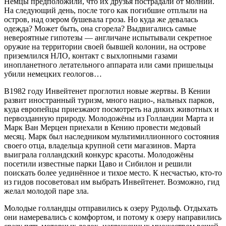
Немцы предположили, что их друзья пострадали от молний.
На следующий день, после того как погибшие отплыли на
остров, над озером бушевала гроза. Но куда же девалась
одежда? Может быть, она сгорела? Выдвигались самые
невероятные гипотезы — англичане испытывали секретное
оружие на территории своей бывшей колонии, на острове
приземлился НЛО, контакт с выхлопными газами
инопланетного летательного аппарата или сами пришельцы
убили немецких геологов…
В1982 году Инвейтенет проглотил новые жертвы. В Кении
развит иностранный туризм, много нацио-, нальных парков,
куда европейцы приезжают посмотреть на диких животных и
первозданную природу. Молодожёны из Голландии Марта и
Марк Ван Мерцен приехали в Кению провести медовый
месяц. Марк был наследником мультимиллионного состояния
своего отца, владельца крупной сети магазинов. Марта
выиграла голландский конкурс красоты. Молодожёны
посетили известные парки Цаво и Сибилон и решили
поискать более уединённое и тихое место. К несчастью, кто-то
из гидов посоветовал им выбрать Инвейтенет. Возможно, гид
желал молодой паре зла.
Молодые голландцы отправились к озеру Рудольф. Отдыхать
они намеревались с комфортом, и потому к озеру направились