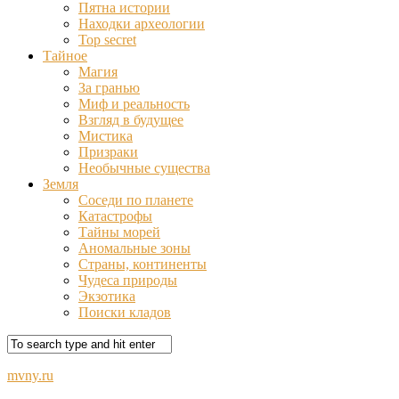
Пятна истории
Находки археологии
Top secret
Тайное
Магия
За гранью
Миф и реальность
Взгляд в будущее
Мистика
Призраки
Необычные существа
Земля
Соседи по планете
Катастрофы
Тайны морей
Аномальные зоны
Страны, континенты
Чудеса природы
Экзотика
Поиски кладов
mvny.ru