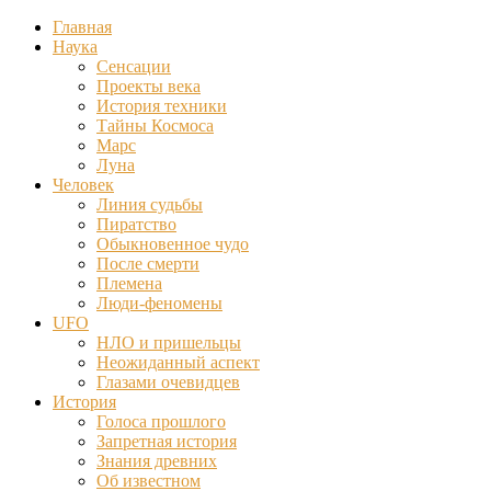
Главная
Наука
Сенсации
Проекты века
История техники
Тайны Космоса
Марс
Луна
Человек
Линия судьбы
Пиратство
Обыкновенное чудо
После смерти
Племена
Люди-феномены
UFO
НЛО и пришельцы
Неожиданный аспект
Глазами очевидцев
История
Голоса прошлого
Запретная история
Знания древних
Об известном