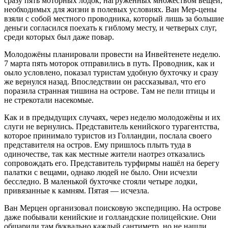
сразу пять моторных лодок, нагруженных множеством вещей,
необходимых для жизни в полевых условиях. Ван Мер-цены
взяли с собой местного проводника, который лишь за большие
деньги согласился поехать к гиблому месту, и четверых слуг,
среди которых был даже повар.
Молодожёны планировали провести на Инвейтенете неделю.
7 марта пять моторок отправились в путь. Проводник, как и
оыло условлено, показал туристам удобную бухточку и сразу
же вернулся назад. Впоследствии он рассказывал, что его
поразила странная тишина на острове. Там не пели птицы и
не стрекотали насекомые.
Как и в предыдущих случаях, через неделю молодожёны и их
слуги не вернулись. Представитель кенийского турагентства,
которое принимало туристов из Голландии, послала своего
представителя на остров. Ему пришлось плыть туда в
одиночестве, так как местные жители наотрез отказались
сопровождать его. Представитель турфирмы нашёл на берегу
палатки с вещами, однако людей не было. Они исчезли
бесследно. В маленькой бухточке стояли четыре лодки,
привязанные к камням. Пятая — исчезла.
Ван Мерцен организовал поисковую экспедицию. На острове
даже побывали кенийские и голландские полицейские. Они
обшарили там буквально каждый сантиметр, но не нашли