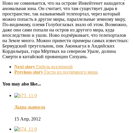
Ново не сомневается, что на острове Инвейтенет находится
аномальная зона. Он считает, что там существует дыра в
пространстве, так называемый телепортал, через который
можно попасть в другие миры, параллельные земному миру.
По-видимому, племя Голубоглазых знало об этом. Возможно,
даже они сами попали на остров из другого мира, куда
впоследствии и ушли. Ново подчёркивает, что телепорталов
на Земле много. Можно привести примеры самых известных:
Бермудский треугольник, пик Аконкагуа в Андийских
Кордильерах, гора Мёртвых на северном Урале, долина
Смерти в китайской провинции Сихуань.
Next story
Гибель вселенной
Previous story
Гости из подземного мира
You may also like...
0
Дыра дьявола
15 Апр, 2012
0