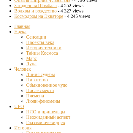
Опыты Патрика Фланагана
- 4 790 views
Загадочная Шамбала
- 4 552 views
Волхвы и рождество
- 4 327 views
Космодром на Экваторе
- 4 245 views
Главная
Наука
Сенсации
Проекты века
История техники
Тайны Космоса
Марс
Луна
Человек
Линия судьбы
Пиратство
Обыкновенное чудо
После смерти
Племена
Люди-феномены
UFO
НЛО и пришельцы
Неожиданный аспект
Глазами очевидцев
История