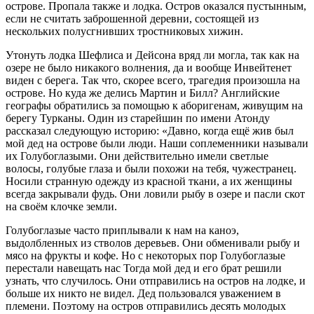
острове. Пропала также и лодка. Остров оказался пустынным,
если не считать заброшенной деревни, состоящей из
нескольких полусгнивших тростниковых хижин.
Утонуть лодка Шефлиса и Дейсона вряд ли могла, так как на
озере не было никакого волнения, да и вообще Инвейтенет
виден с берега. Так что, скорее всего, трагедия произошла на
острове. Но куда же делись Мартин и Билл? Английские
географы обратились за помощью к аборигенам, живущим на
берегу Турканы. Один из старейшин по имени Атонду
рассказал следующую историю: «Давно, когда ещё жив был
мой дед на острове были люди. Наши соплеменники называли
их Голубоглазыми. Они действительно имели светлые
волосы, голубые глаза и были похожи на тебя, чужестранец.
Носили странную одежду из красной ткани, а их женщины
всегда закрывали фудь. Они ловили рыбу в озере и пасли скот
на своём клочке земли.
Голубоглазые часто приплывали к нам на каноэ,
выдолбленных из стволов деревьев. Они обменивали рыбу и
мясо на фрукты и кофе. Но с некоторых пор Голубоглазые
перестали навещать нас Тогда мой дед и его брат решили
узнать, что случилось. Они отправились на остров на лодке, и
больше их никто не видел. Дед пользовался уважением в
племени. Поэтому на остров отправились десять молодых