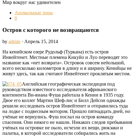
Мир вокруг нас удивителен
Аномальные зоны
0
Остров с которого не возвращаются
by
admin
· Апрель 15, 2014
На кенийском озере Рудольф (Туркана) есть остров
Инвейтенет. Местные племена Кикуйо и Луо переводят это
название как «нет возврата». Островок совсем небольшой,
всего несколько километров в длину и в ширину. Кенийцы не
живут здесь, так как считают Инвейтенет проклятым местом.
Английская географическая экспедиция под
руководством известного исследователя африканского
континента Ви-виана Фуша работала в Кении в 1935 году.
Двое его коллег Мартин Шеф-лис и Билл Дейсон однажды
решили исследовать остров Инвейтенет и отправились туда
на лодке с подвесным мотором. Прошло пятнадцать дней, но
учёные не вернулись. Фуш послал на остров команду
спасения. Они никого не нашли. Никаких следов пребывания
учёных на островке не оыло, исчезли их вещи, рюкзаки и
палатка, в которой исследователи собирались жить на