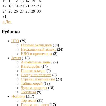
10
11
12
13
14
15
16
17
18
19
20
21
22
23
24
25
26
27
28
29
30
31
« Дек
Рубрики
UFO
(39)
Глазами очевидцев
(14)
Неожиданный аспект
(24)
НЛО и пришельцы
(2)
Земля
(118)
Аномальные зоны
(27)
Катастрофы
(14)
Поиски кладов
(9)
Соседи по планете
(8)
Страны, континенты
(24)
Тайны морей
(13)
Чудеса природы
(18)
Экзотика
(9)
История
(217)
Top secret
(31)
Голоса прошлого
(17)