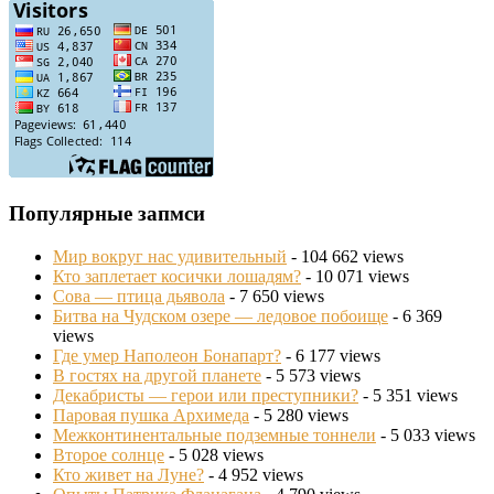
Популярные запмси
Мир вокруг нас удивительный
- 104 662 views
Кто заплетает косички лошадям?
- 10 071 views
Сова — птица дьявола
- 7 650 views
Битва на Чудском озере — ледовое побоище
- 6 369
views
Где умер Наполеон Бонапарт?
- 6 177 views
В гостях на другой планете
- 5 573 views
Декабристы — герои или преступники?
- 5 351 views
Паровая пушка Архимеда
- 5 280 views
Межконтинентальные подземные тоннели
- 5 033 views
Второе солнце
- 5 028 views
Кто живет на Луне?
- 4 952 views