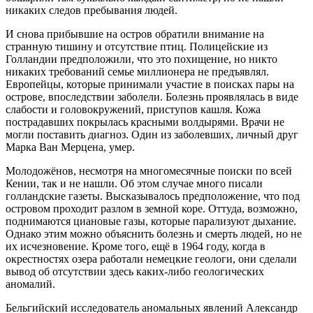
никаких следов пребывания людей.
И снова прибывшие на остров обратили внимание на
странную тишину и отсутствие птиц. Полицейские из
Голландии предположили, что это похищение, но никто
никаких требований семье миллионера не предъявлял.
Европейцы, которые принимали участие в поисках пары на
острове, впоследствии заболели. Болезнь проявлялась в виде
слабости и головокружений, приступов кашля. Кожа
пострадавших покрылась красными волдырями. Врачи не
могли поставить диагноз. Один из заболевших, личный друг
Марка Ван Мерцена, умер.
Молодожёнов, несмотря на многомесячные поиски по всей
Кении, так и не нашли. Об этом случае много писали
голландские газеты. Высказывалось предположение, что под
островом проходит разлом в земной коре. Оттуда, возможно,
поднимаются циановые газы, которые парализуют дыхание.
Однако этим можно объяснить болезнь и смерть людей, но не
их исчезновение. Кроме того, ещё в 1964 году, когда в
окрестностях озера работали немецкие геологи, они сделали
вывод об отсутствии здесь каких-либо геологических
аномалий.
Бельгийский исследователь аномальных явлений Александр