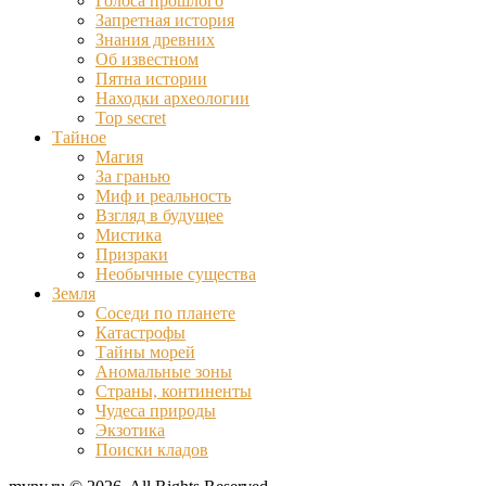
Голоса прошлого
Запретная история
Знания древних
Об известном
Пятна истории
Находки археологии
Top secret
Тайное
Магия
За гранью
Миф и реальность
Взгляд в будущее
Мистика
Призраки
Необычные существа
Земля
Соседи по планете
Катастрофы
Тайны морей
Аномальные зоны
Страны, континенты
Чудеса природы
Экзотика
Поиски кладов