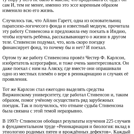
сам И, тем не менее, именно это эссе коренным образом
изменило всю его жизнь.
Случилось так, что Айлин Гаретт, одна из основательниц
парапсихо-логичесого фонда и известный медиум, прочитала
эту работу Стивенсона и предложила ему поехать в Индию,
чтобы изучить ребёнка, рассказывающего о жизни в другом
теле. Стивенсон подумал, что, коль скоро поездку
финансирует фонд, то почему бы и нет? И поехал.
Ортом ту же работу Стивенсона провёл Честер Ф. Карлсон,
изобретатель ксерографии, и тоже очень заинтересовался. Он
даже поехал с ним на Аляску, где вместе они опрашивали
одно из местных племён о вере в реинкарнацию и случаях её
проявления.
Тот же Карлсон стал ежегодно выделять средства
Виржинскому университету, где работал Стивенсон и, таким
образом, помог учёному осуществить ряд зарубежных
поездок. Так и получилось, что отныне судьба Стивенсона
была связана с этой темой неразрывно.
В 1997г Стивенсон обобщил результаты изучения 225 случаев
в фундаментальном труде «Реинкарнация и биология: вклад в
этиологию родимых пятен и врождённых дефектов». Каждый