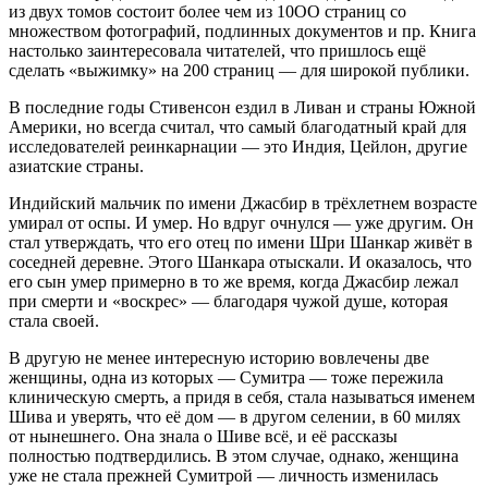
из двух томов состоит более чем из 10ОО страниц со
множеством фотографий, подлинных документов и пр. Книга
настолько заинтересовала читателей, что пришлось ещё
сделать «выжимку» на 200 страниц — для широкой публики.
В последние годы Стивенсон ездил в Ливан и страны Южной
Америки, но всегда считал, что самый благодатный край для
исследователей реинкарнации — это Индия, Цейлон, другие
азиатские страны.
Индийский мальчик по имени Джасбир в трёхлетнем возрасте
умирал от оспы. И умер. Но вдруг очнулся — уже другим. Он
стал утверждать, что его отец по имени Шри Шанкар живёт в
соседней деревне. Этого Шанкара отыскали. И оказалось, что
его сын умер примерно в то же время, когда Джасбир лежал
при смерти и «воскрес» — благодаря чужой душе, которая
стала своей.
В другую не менее интересную историю вовлечены две
женщины, одна из которых — Сумитра — тоже пережила
клиническую смерть, а придя в себя, стала называться именем
Шива и уверять, что её дом — в другом селении, в 60 милях
от нынешнего. Она знала о Шиве всё, и её рассказы
полностью подтвердились. В этом случае, однако, женщина
уже не стала прежней Сумитрой — личность изменилась