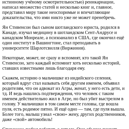
истинному учёному осмотрительностью) реинкарнации,
написал множество статей и несколько книг и, главное,
представил миру такие неоспоримые и впечатляющие
доказательства, что ими никто уже не может пренебречь.
Ян Стивенсон был сыном шотландского юриста, родился в
Канаде, изучал медицину в шотландском Сент-Андрусе и
канадском Монреале, а психоанализ в США, где окончил ещё
один институт в Вашингтоне, стал преподавать в
университете Шарлотсвилля (Виржиния).
Некоторые, может, не сразу и вспомнят, кто такой Ян
Стивенсон, зато каждый вспомнит хоть несколько историй,
ставших известными лишь благодаря ему.
Скажем, историю о мальчишке из индийского селения,
который вдруг стал называть себя другим именем, объявил
родителям, что он адвокат из Агры, женат, у него есть дети, и
тд. И ведь нашлись подтверждения, что человек с таким
именем действительно жил в Агре, но был убит выстрелом в
голову. У мальчишки в том самом месте головы, где вошла
пуля, есть родимое пятно. И ещё одно — там, где пуля вышла.
Более того, малыш узнал «свою» жену, других родственников,
даже «свой» автомобиль!