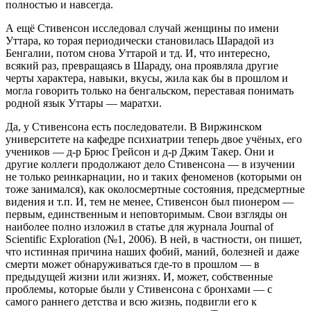
полностью и навсегда.
А ещё Стивенсон исследовал случай женщины по имени
Уттара, ко торая периодически становилась Шарадой из
Бенгалии, потом снова Уттарой и тд. И, что интересно,
всякий раз, превращаясь в Шараду, она проявляла другие
черты характера, навыки, вкусы, жила как бы в прошлом и
могла говорить только на бенгальском, переставая понимать
родной язык Уттары — маратхи.
Да, у Стивенсона есть последователи. В Виржинском
университете на кафедре психиатрии теперь двое учёных, его
учеников — д-р Брюс Грейсон и д-р Джим Такер. Они и
другие коллеги продолжают дело Стивенсона — в изучении
не только реинкарнации, но и таких феноменов (которыми он
тоже занимался), как околосмертные состояния, предсмертные
видения и т.п. И, тем не менее, Стивенсон был пионером —
первым, единственным и неповторимым. Свои взгляды он
наиболее полно изложил в статье для журнала Journal of
Scientific Exploration (№1, 2006). В ней, в частности, он пишет,
что истинная причина наших фобий, маний, болезней и даже
смерти может обнаруживаться где-то в прошлом — в
предыдущей жизни или жизнях. И, может, собственные
проблемы, которые были у Стивенсона с бронхами — с
самого раннего детства и всю жизнь, подвигли его к