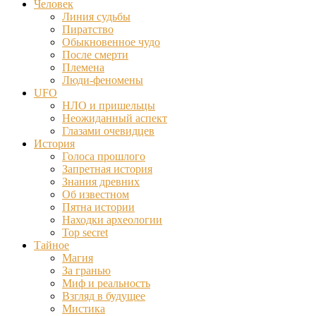
Человек
Линия судьбы
Пиратство
Обыкновенное чудо
После смерти
Племена
Люди-феномены
UFO
НЛО и пришельцы
Неожиданный аспект
Глазами очевидцев
История
Голоса прошлого
Запретная история
Знания древних
Об известном
Пятна истории
Находки археологии
Top secret
Тайное
Магия
За гранью
Миф и реальность
Взгляд в будущее
Мистика