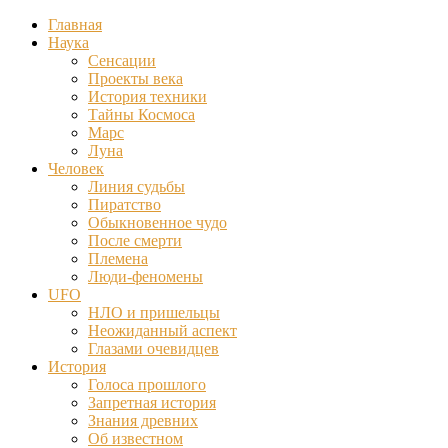
Главная
Наука
Сенсации
Проекты века
История техники
Тайны Космоса
Марс
Луна
Человек
Линия судьбы
Пиратство
Обыкновенное чудо
После смерти
Племена
Люди-феномены
UFO
НЛО и пришельцы
Неожиданный аспект
Глазами очевидцев
История
Голоса прошлого
Запретная история
Знания древних
Об известном