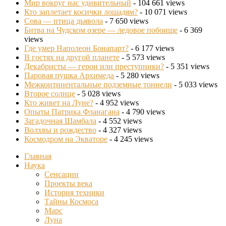
Мир вокруг нас удивительный
- 104 661 views
Кто заплетает косички лошадям?
- 10 071 views
Сова — птица дьявола
- 7 650 views
Битва на Чудском озере — ледовое побоище
- 6 369
views
Где умер Наполеон Бонапарт?
- 6 177 views
В гостях на другой планете
- 5 573 views
Декабристы — герои или преступники?
- 5 351 views
Паровая пушка Архимеда
- 5 280 views
Межконтинентальные подземные тоннели
- 5 033 views
Второе солнце
- 5 028 views
Кто живет на Луне?
- 4 952 views
Опыты Патрика Фланагана
- 4 790 views
Загадочная Шамбала
- 4 552 views
Волхвы и рождество
- 4 327 views
Космодром на Экваторе
- 4 245 views
Главная
Наука
Сенсации
Проекты века
История техники
Тайны Космоса
Марс
Луна