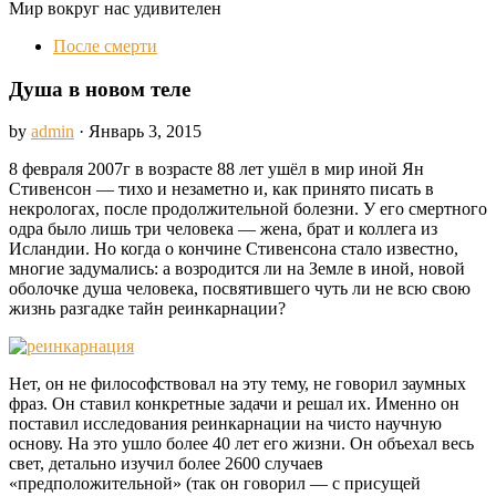
Мир вокруг нас удивителен
После смерти
Душа в новом теле
by
admin
· Январь 3, 2015
8 февраля 2007г в возрасте 88 лет ушёл в мир иной Ян
Стивенсон — тихо и незаметно и, как принято писать в
некрологах, после продолжительной болезни. У его смертного
одра было лишь три человека — жена, брат и коллега из
Исландии. Но когда о кончине Стивенсона стало известно,
многие задумались: а возродится ли на Земле в иной, новой
оболочке душа человека, посвятившего чуть ли не всю свою
жизнь разгадке тайн реинкарнации?
Нет, он не философствовал на эту тему, не говорил заумных
фраз. Он ставил конкретные задачи и решал их. Именно он
поставил исследования реинкарнации на чисто научную
основу. На это ушло более 40 лет его жизни. Он объехал весь
свет, детально изучил более 2600 случаев
«предположительной» (так он говорил — с присущей