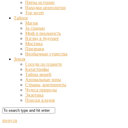
Пятна истории
Находки археологии
Top secret
Тайное
Магия
За гранью
Миф и реальность
Взгляд в будущее
Мистика
Призраки
Необычные существа
Земля
Соседи по планете
Катастрофы
Тайны морей
Аномальные зоны
Страны, континенты
Чудеса природы
Экзотика
Поиски кладов
mvny.ru