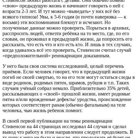
Стивенсон любил работать с детьми. Они обычно помнят
«свою» предыдущую жизнь и начинают говорить о ней с
возраста 2-3 лет. И тут можно «выведать» у них всё без
всякого гипноза! Увы, к 5-6 годам (и почти наверняка — к
восьми) эти воспоминания блекнут и исчезают. Но
полученные данные можно проверить. Порыться в архивах,
расспросить людей, отвезти ребёнка на то место, где, по его
словам, он проживал в предыдущей жизни, да попросить его
рассказать, что есть что и кто есть кто. И лишь в тех случаях,
когда удавалось всё это проверить, Стивенсон считал случай
«предположительной» реинкарнации доказанным.
У него была своя система исследований, целый перечень
приёмов. Если человек говорит, что в предыдущей жизни
погиб не своей смертью, то на его теле могут остаться следы в
виде родинок, родимых пятен, шрамов, рубцов и т.п. Таких
случаев учёный собрал немало. Приблизительно 35% детей,
рассказывающих о «своей» прошлой жизни, имеет родимые
пятна и/или врожденные дефекты/ уродства, происхождение
которых соответствует ранам (обычно фатальным) на теле
человека, чью жизнь ребенок помнит.
В своей первой публикации на темы реинкарнации
Стивенсон на 44 страницах исследовал 44 случая и сделал
вывод что работу в этом направлении следует продолжить. В
ту пору у него не было и мысли, что продолжать её будет он