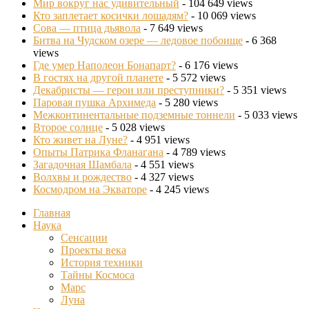
Мир вокруг нас удивительный
- 104 649 views
Кто заплетает косички лошадям?
- 10 069 views
Сова — птица дьявола
- 7 649 views
Битва на Чудском озере — ледовое побоище
- 6 368
views
Где умер Наполеон Бонапарт?
- 6 176 views
В гостях на другой планете
- 5 572 views
Декабристы — герои или преступники?
- 5 351 views
Паровая пушка Архимеда
- 5 280 views
Межконтинентальные подземные тоннели
- 5 033 views
Второе солнце
- 5 028 views
Кто живет на Луне?
- 4 951 views
Опыты Патрика Фланагана
- 4 789 views
Загадочная Шамбала
- 4 551 views
Волхвы и рождество
- 4 327 views
Космодром на Экваторе
- 4 245 views
Главная
Наука
Сенсации
Проекты века
История техники
Тайны Космоса
Марс
Луна