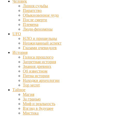
Человек
Линия судьбы
Пиратство
Обыкновенное чудо
После смерти
Племена
Люди-феномены
UFO
НЛО и пришельцы
Неожиданный аспект
Глазами очевидцев
История
Голоса прошлого
Запретная история
Знания древних
Об известном
Пятна истории
Находки археологии
Top secret
Тайное
Магия
За гранью
Миф и реальность
Взгляд в будущее
Мистика