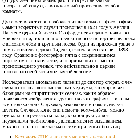
фигуры женщины можно различить расплывчатый
прозрачный силуэт, сквозь который просвечивают обои
комнаты.
Духи оставляют свои изображения не только на фотографиях.
Самый эффектный случай произошел в 1923 году в Англии.
На стене церкви Христа в Оксфорде неожиданно появилось
мокрое пятно, постепенно превратившееся в портрет человека
с высоким лбом и крупным носом. Один из прихожан узнал в
нем настоятеля церкви Лиделла, скончавшегося еще в 1898
году. Сравнение фотографии пятна с сохранившимся
портретом настоятеля убедило прибывших на место
произошедшего ученых, что действительно в церкви
произошло необъяснимое наукой явление.
Исследователи аномальных явлений до сих пор спорят, с чем
связаны голоса, которые слышат медиумы, кто управляет
блюдцами на спиритических сеансах, каким образом
появляются изображения «духов» на фотографиях. Пока им
ясно только одно. С духами, кем бы они ни были, нельзя
шутить. Случаев, когда они помогли кому-нибудь, можно
буквально перечесть на пальцах одной руки, а вот
неудачными любителями, увлекшимися их вызыванием,
можно наполнить несколько психиатрических больниц.
Next story
ДНК и невидимые мосты вселенной