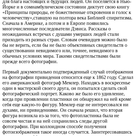
для блага настоящих и будущих людей. Он поселяется в Нью-
Йорке и в сомнамбулическом состоянии диктует свою книгу
«Принципы природы, ее божественные откровения и голос к
человечеству»,ставшую на полтора века Библией спиритизма.
Сначала в Америке, а потом и в Европе появились
многочисленные последователи Дэвиса. Рассказы о
неожиданных встречах с душами умерших людей стали
приходить из разных стран. Словам очевидцев можно было
бы не верить, если бы не было объективных свидетельств о
существовании невидимого или, точнее, невидимого в
обычных условиях мира. Такими свидетельствами были
прежде всего фотографии.
Первый документально подтвержденный случай отображения
на фотографии привидения относится еще к 1862 году. Сделал
его американский фотограф Мемлер. Находясь в воскресенье
один в мастерской своего друга, он попытался сделать свой
фотографический портрет. Каково же было его удивление,
когда при проявлении пластинки он обнаружил на ней кроме
себя еще какую-то фигуру. Мемлер еще не интересовался ни
духами, ни привидениями. Он сначала решил, что вторая
фигура возникла из-за того, что фотопластинка была не
совсем чистая и на ней сохранились следы другой
фотографии. При коллоидном способе получения
фотоизображения такое иногда случается. Заинтересовавшись