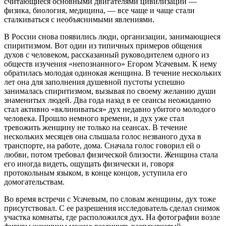
считающиеся основными двигателями цивилизации —
физика, биология, медицина, — все чаще и чаще стали
сталкиваться с необъяснимыми явлениями.
В России снова появились люди, организации, занимающиеся
спиритизмом. Вот один из типичных примеров общения
духов с человеком, рассказанный руководителем одного из
обществ изучения «непознанного» Егором Усачевым. К нему
обратилась молодая одинокая женщина. В течение нескольких
лет она для заполнения душевной пустоты успешно
занималась спиритизмом, вызывая по своему желанию души
знаменитых людей. Два года назад в ее сеансы неожиданно
стал активно «вклиниваться» дух недавно убитого молодого
человека. Прошло немного времени, и дух уже стал
тревожить женщину не только на сеансах. В течение
нескольких месяцев она слышала голос незваного духа в
транспорте, на работе, дома. Сначала голос говорил ей о
любви, потом требовал физической близости. Женщина стала
его иногда видеть, ощущать физически и, говоря
протокольным языком, в конце концов, уступила его
домогательствам.
Во время встречи с Усачевым, по словам женщины, дух тоже
присутствовал. С ее разрешения исследователь сделал снимок
участка комнаты, где расположился дух. На фотографии возле