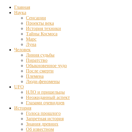
Главная
Наука
Сенсации
Проекты века
История техники
Тайны Космоса
Марс
Луна
Человек
Линия судьбы
Пиратство
Обыкновенное чудо
После смерти
Племена
Люди-феномены
UFO
НЛО и пришельцы
Неожиданный аспект
Глазами очевидцев
История
Голоса прошлого
Запретная история
Знания древних
Об известном