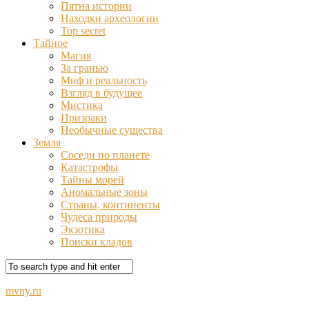
Пятна истории
Находки археологии
Top secret
Тайное
Магия
За гранью
Миф и реальность
Взгляд в будущее
Мистика
Призраки
Необычные существа
Земля
Соседи по планете
Катастрофы
Тайны морей
Аномальные зоны
Страны, континенты
Чудеса природы
Экзотика
Поиски кладов
mvny.ru