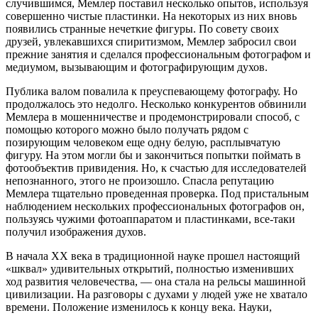
случившимся, Мемлер поставил несколько опытов, используя
совершенно чистые пластинки. На некоторых из них вновь
появились странные нечеткие фигуры. По совету своих
друзей, увлекавшихся спиритизмом, Мемлер забросил свои
прежние занятия и сделался профессиональным фотографом и
медиумом, вызывающим и фотографирующим духов.
Публика валом повалила к преуспевающему фотографу. Но
продолжалось это недолго. Несколько конкурентов обвинили
Мемлера в мошенничестве и продемонстрировали способ, с
помощью которого можно было получать рядом с
позирующим человеком еще одну белую, расплывчатую
фигуру. На этом могли бы и закончиться попытки поймать в
фотообъектив привидения. Но, к счастью для исследователей
непознанного, этого не произошло. Спасла репутацию
Мемлера тщательно проведенная проверка. Под пристальным
наблюдением нескольких профессиональных фотографов он,
пользуясь чужими фотоаппаратом и пластинками, все-таки
получил изображения духов.
В начала XX века в традиционной науке прошел настоящий
«шквал» удивительных открытий, полностью изменивших
ход развития человечества, — она стала на рельсы машинной
цивилизации. На разговоры с духами у людей уже не хватало
времени. Положение изменилось к концу века. Науки,